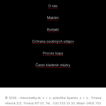
O nás
Makléri
Kontakt
Ochrana osobných údajov
Proces kúpy
Často kladené otázky
© 2026 - maxxreality.sk, s. r. o. pobočka Spanex, s. r. o., Trnava
Hlavná 2/3, Trnava 917 01, Tel.: 033 533 33 33, Mobil: 0905 733