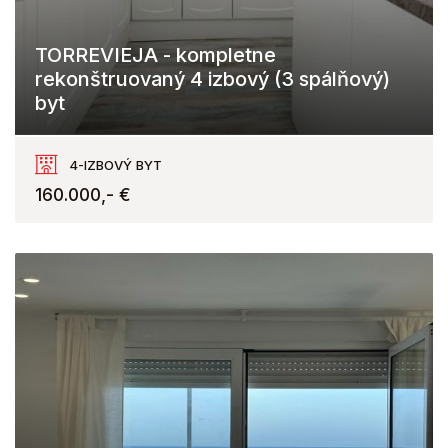
TORREVIEJA - kompletne
rekonštruovaný 4 izbový (3 spálňový)
byt
Torrevieja
4-IZBOVÝ BYT
160.000,- €