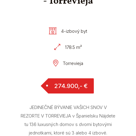
- Torrevieja
4-izbový byt
178.5 m²
Torrevieja
274.900,- €
JEDINEČNÉ BÝVANIE VAŠICH SNOV V
REZORTE V TORREVIEJA v Španielsku Nájdete
tu 136 luxusných domov s dvomi bytovými
jednotkami, ktoré sú 3 alebo 4 izbové.