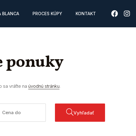
 BLANCA
PROCES KÚPY
KONTAKT
e ponuky
o sa vráťte na
úvodnú stránku
.
Vyhľadať