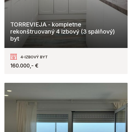
TORREVIEJA - kompletne
rekonštruovaný 4 izbový (3 spálňový)
byt
Torrevieja
4-IZBOVÝ BYT
160.000,- €