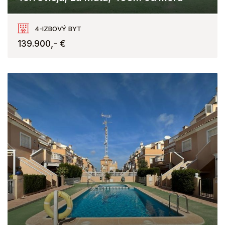
La Mata, Torrevieja
4-IZBOVÝ BYT
139.900,- €