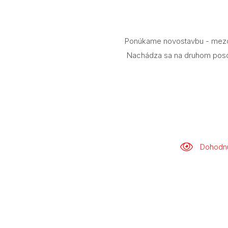
Ponúkame novostavbu - mezone
Nachádza sa na druhom posch
Dohodnú