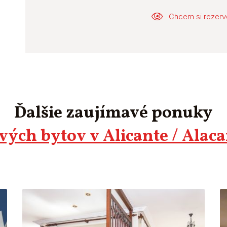
Chcem si rezerv
Ďalšie zaujímavé ponuky
ových bytov v Alicante / Alac