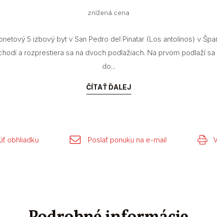
znížená cena
tový 5 izbový byt v San Pedro del Pinatar (Los antolinos) v Špa
odí a rozprestiera sa na dvoch podlažiach. Na prvom podlaží s
do...
ČÍTAŤ ĎALEJ
ť obhliadku
Poslať ponuku na e-mail
V