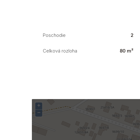
Poschodie
2
Celková rozloha
80 m²
+
−