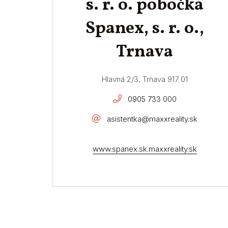
s. r. o. pobočka
Spanex, s. r. o.,
Trnava
Hlavná 2/3, Trnava 917 01
0905 733 000
asistentka@maxxreality.sk
www.spanex.sk.maxxreality.sk