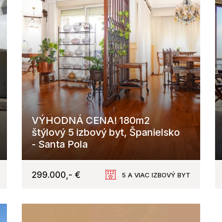
VÝHODNÁ CENA! 180m2
štýlový 5 izbový byt, Španielsko
- Santa Pola
Santa Pola
299.000,- €
5 A VIAC IZBOVÝ BYT