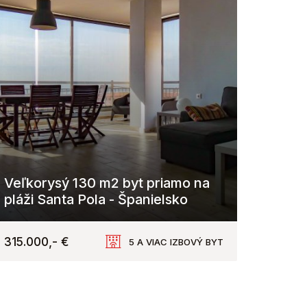
Veľkorysý 130 m2 byt priamo na
pláži Santa Pola - Španielsko
Santa Pola
315.000,- €
5 A VIAC IZBOVÝ BYT