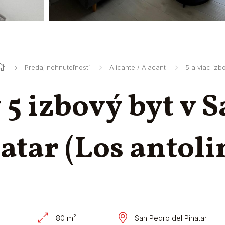
Predaj nehnuteľností
Alicante / Alacant
5 a viac izb
5 izbový byt v S
atar (Los antoli
80 m²
San Pedro del Pinatar