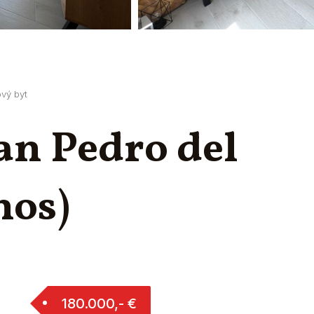
ový byt
an Pedro del
nos)
180.000,- €