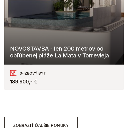
NOVOSTAVBA - len 200 metrov od
obľúbenej pláže La Mata v Torrevieja
Av. de Denia & C. Teulada, Torrevieja
3-IZBOVÝ BYT
189.900,- €
ZOBRAZIŤ ĎALŠIE PONUKY