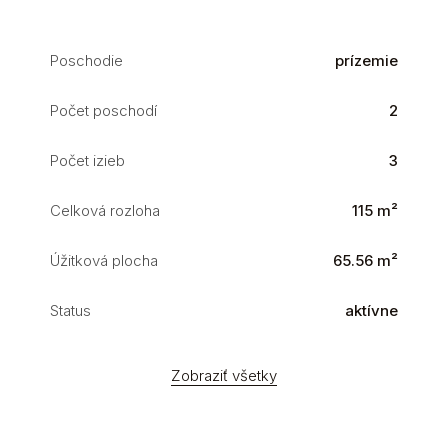
Poschodie
prízemie
Počet poschodí
2
Počet izieb
3
Celková rozloha
115 m²
Úžitková plocha
65.56 m²
Status
aktívne
Zobraziť všetky