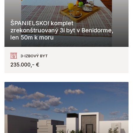
ŠPANIELSKO! komplet
zrekonštruovaný 3i byt v Benidorme,
len 50m k moru
Benidorm
3-IZBOVÝ BYT
235.000,- €