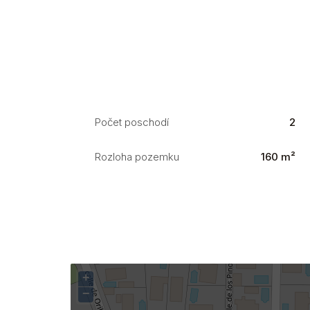
Počet poschodí
2
Rozloha pozemku
160 m²
+
−