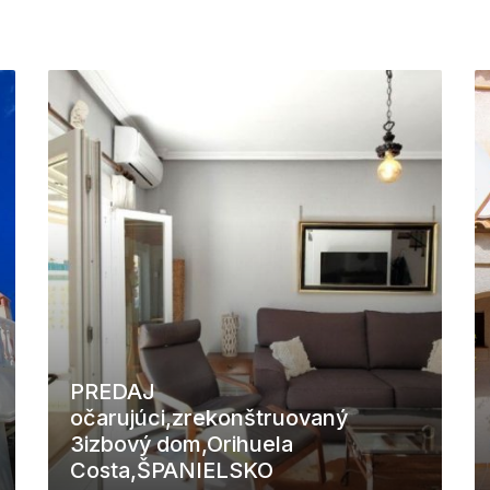
PREDAJ
očarujúci,zrekonštruovaný
3izbový dom,Orihuela
Costa,ŠPANIELSKO