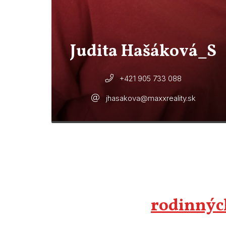
Judita Hašáková_S
+421 905 733 088
jhasakova@maxxreality.sk
rodinných