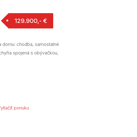
129.900,- €
cia domu: chodba, samostatné
uchyňa spojená s obývačkou,
ytlačiť ponuku