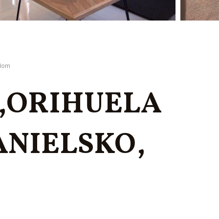
dom
m,ORIHUELA
ANIELSKO,