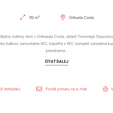
110 m²
Orihuela Costa
ažný rodinný dom v Orihueala Costa, oblasť Torrevieja. Dispozí
lebo balkón, samostatné WC, kúpelňa s WC, komplet zariadená k
priestranná...
ČÍTAŤ ĎALEJ
ť obhliadku
Poslať ponuku na e-mail
V