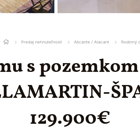
Predaj nehnuteľností
Alicante / Alacant
Rodinný 
mu s pozemko
LLAMARTIN-ŠP
129.900€