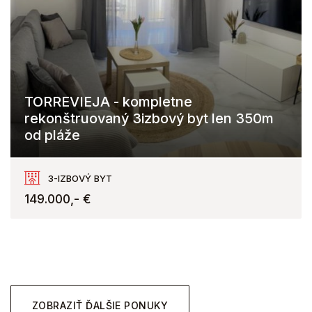
TORREVIEJA - kompletne
rekonštruovaný 3izbový byt len 350m
od pláže
Torrevieja
3-IZBOVÝ BYT
149.000,- €
ZOBRAZIŤ ĎALŠIE PONUKY