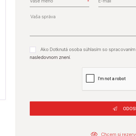
Vaše meno
E-mail
Ako Dotknutá osoba súhlasím so spracovaním
nasledovnom znení
.
ODOS
Chcem si rezerv