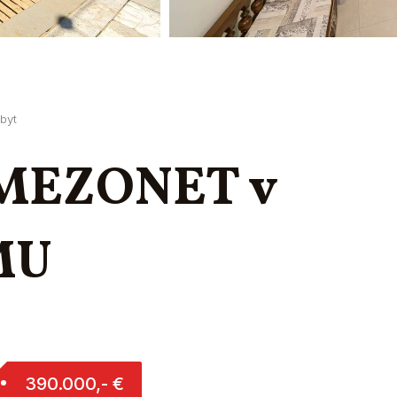
byt
 MEZONET v
MU
390.000,- €