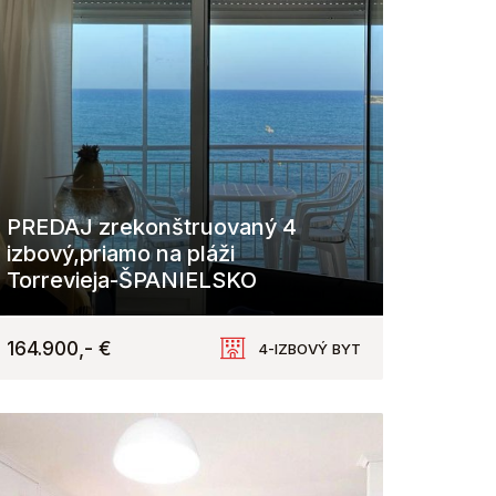
PREDAJ zrekonštruovaný 4
izbový,priamo na pláži
Torrevieja-ŠPANIELSKO
Torrevieja
164.900,- €
4-IZBOVÝ BYT