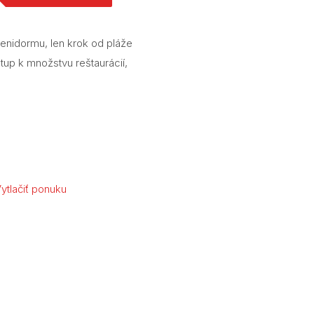
enidormu, len krok od pláže
tup k množstvu reštaurácií,
ytlačiť ponuku