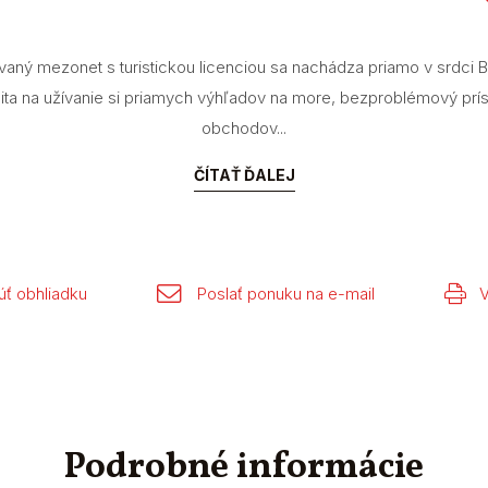
aný mezonet s turistickou licenciou sa nachádza priamo v srdci B
alita na užívanie si priamych výhľadov na more, bezproblémový prís
obchodov...
ČÍTAŤ ĎALEJ
ť obhliadku
Poslať ponuku na e-mail
V
Podrobné informácie