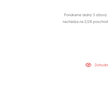
Ponúkame útulný 3 izbový b
nachádza na 2/26 poschodí
Dohodnú