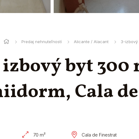
Predaj nehnuteľností
Alicante / Alacant
3-izbový 
 izbový byt 300
iidorm, Cala de
70 m²
Cala de Finestrat