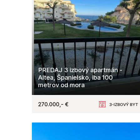
PREDAJ 3 izbový apartmán -
Altea, Španielsko, iba 100
metrov od mora
Altea
270.000,- €
3-IZBOVÝ BYT