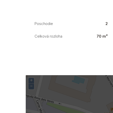
Poschodie
2
Celková rozloha
70 m²
+
−