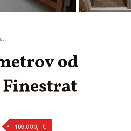
byt
 metrov od
 Finestrat
169.000,- €