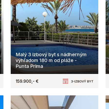
Malý 3 izbový byt s nádherným
výhľadom 180 m od pláže -
Punta Prima
Torrevieja
159.900,- €
3-IZBOVÝ BYT