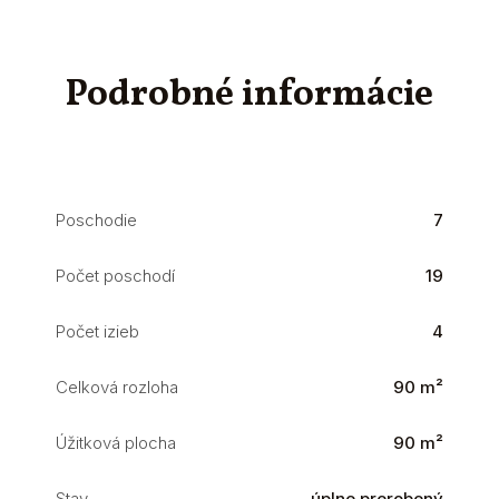
Podrobné informácie
Poschodie
7
Počet poschodí
19
Počet izieb
4
Celková rozloha
90 m²
Úžitková plocha
90 m²
Stav
úplne prerobený