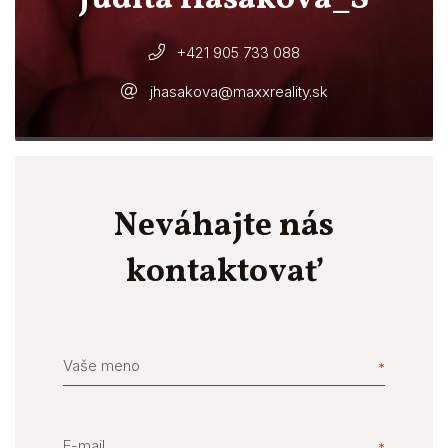
+421 905 733 088
jhasakova@maxxreality.sk
Neváhajte nás
kontaktovať
Vaše meno
E-mail