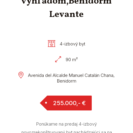
výhľadom,Benidorm
Levante
4-izbový byt
90 m²
Avenida del Alcalde Manuel Catalán Chana,
Benidorm
255.000,- €
Ponúkame na predaj 4-izbový
novozrekonštruovaný byt nachádzajúci sa na