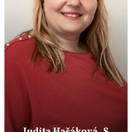
Judita Hašáková_S