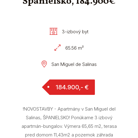
Španielsko, 184.900€
3-izbový byt
65.56 m²
San Miguel de Salinas
184.900,- €
!NOVOSTAVBY - Apartmány v San Miguel del
Salinas, ŠPANIELSKO! Ponúkame 3 izbový
apartmán-bungalov. Výmera 65,65 m2, terasa
pred domom 11,43m2 a pozemok záhrada