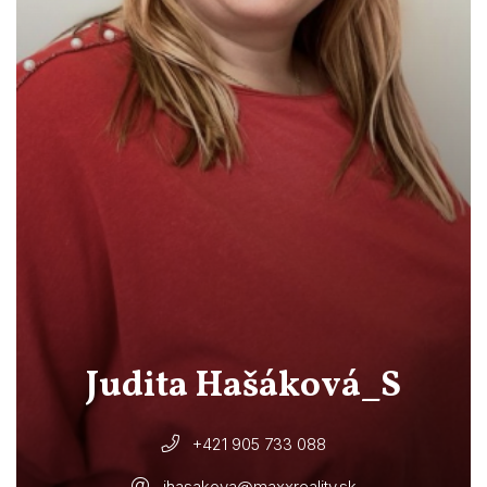
Judita Hašáková_S
+421 905 733 088
jhasakova@maxxreality.sk