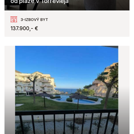
od pláže v Torrevieja
Torrevieja
3-IZBOVÝ BYT
137.900,- €