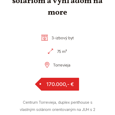
soláriom a výhľadom na
more
3-izbový byt
75 m²
Torrevieja
170.000,- €
Centrum Torrevieja, duplex penthouse s
vlastným soláriom orientovaným na JUH s 2