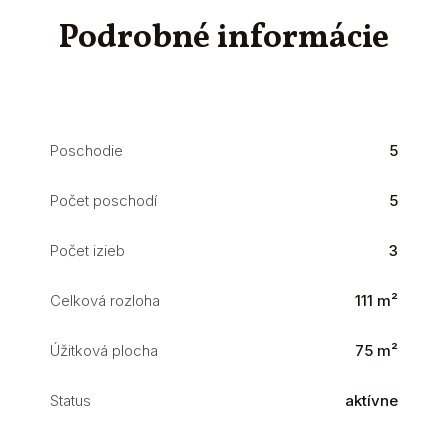
Podrobné informácie
Poschodie
5
Počet poschodí
5
Počet izieb
3
Celková rozloha
111 m²
Úžitková plocha
75 m²
Status
aktívne