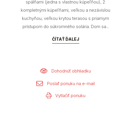
spálňami (jedna s vlastnou kúpeľňou), 2
kompletnými kúpeľňami, veľkou a nezávislou
kuchyňou, veľkou krytou terasou s priamym
prístupom do súkromného solária. Dom sa...
ČÍTAŤ ĎALEJ
Dohodnúť obhliadku
Poslať ponuku na e-mail
Vytlačiť ponuku